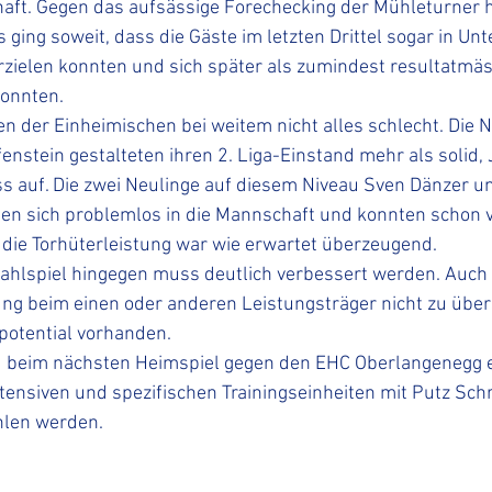
aft. Gegen das aufsässige Forechecking der Mühleturner ha
s ging soweit, dass die Gäste im letzten Drittel sogar in Unt
 erzielen konnten und sich später als zumindest resultatmäs
konnten. 
n der Einheimischen bei weitem nicht alles schlecht. Die No
enstein gestalteten ihren 2. Liga-Einstand mehr als solid, J
s auf. Die zwei Neulinge auf diesem Niveau Sven Dänzer un
ten sich problemlos in die Mannschaft und konnten schon v
 die Torhüterleistung war wie erwartet überzeugend.
ahlspiel hingegen muss deutlich verbessert werden. Auch h
ng beim einen oder anderen Leistungsträger nicht zu übers
potential vorhanden. 
beim nächsten Heimspiel gegen den EHC Oberlangenegg er
ntensiven und spezifischen Trainingseinheiten mit Putz Sch
len werden. 