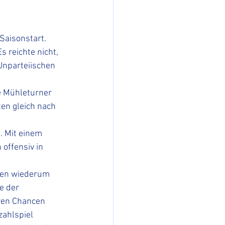
Saisonstart. 
 reichte nicht, 
nparteiischen 
e Mühleturner 
ten gleich nach 
. Mit einem 
offensiv in 
rten wiederum 
e der 
ren Chancen 
zahlspiel 