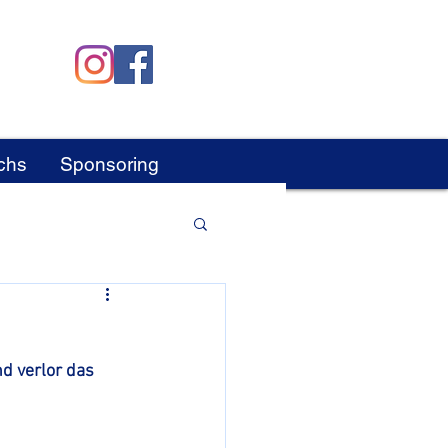
chs
Sponsoring
d verlor das 