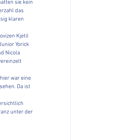
tten sie kein 
erzahl das 
sig klaren 
vizen Kjetil 
unior Yorick 
d Nicola 
ereinzelt 
ier war eine 
ehen. Da ist 
sichtlich 
ranz unter der 