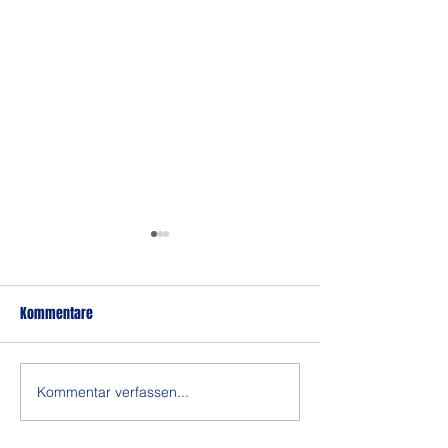
Kommentare
Tapfer gekämpft
Weitere Chance ve
Kommentar verfassen...