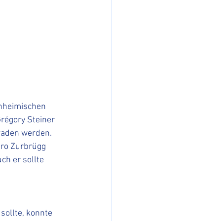
inheimischen 
régory Steiner 
araden werden. 
ro Zurbrügg 
ch er sollte 
ollte, konnte 