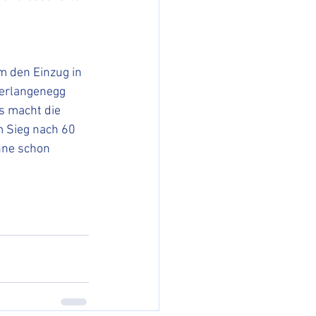
den Einzug in 
berlangenegg 
s macht die 
m Sieg nach 60 
nne schon 