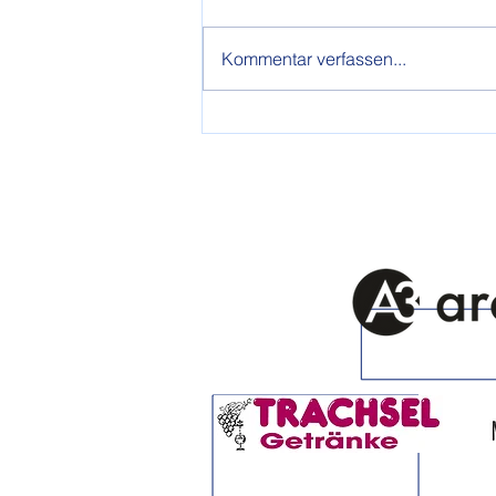
Kommentar verfassen...
«Wenn man einem Fehler
nachstudiert, macht man gleich
den nächsten»
Sponsoren