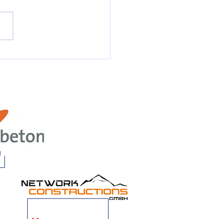
rsteg trotzt den Yetis und
ersten Saisonpunkt