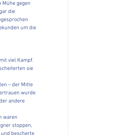
e Mühe gegen 
gar die 
zugesprochen 
Sekunden um die 
mit viel Kampf. 
scheiterten sie 
en – der Mitte 
vertrauen wurde 
der andere 
n waren 
egner stoppen, 
 und bescherte 