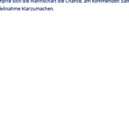
ämpfte sich die Mannschaft die Chance, am kommenden Sa
 Teilnahme klarzumachen.