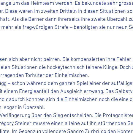
Bange um das Heimteam werden. Es bekundete sehr gross
r. Diese waren im zweiten Dritteln in diesen Situationen so
aft. Als die Berner dann ihrerseits ihre zweite Überzahl 
r mehr als fragwürdigen Strafe – benötigten sie nur neun 
sen sich aber nicht beirren. Sie kompensierten ihre Fehler 
ielen Situationen die hockeytechnisch feinere Klinge. Doch 
ragenden Torhüter der Einheimischen. 
g – schon während dem ganzen Spiel einer der auffälligst
mit einem Energieanfall den Ausgleich erzwang. Das Selbst
nd dadurch konnten sich die Einheimischen noch die eine o
, sogar in Überzahl. 
Verlängerung über den Sieg entscheiden. Die Protagoniste
régory Steiner musste einen alleine auf ihn stürmenden G
digte. Im Gegenzug vollendete Sandro Zurbrügg den Konter