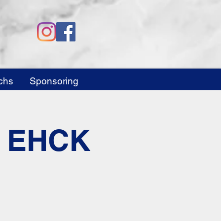
chs
Sponsoring
s. EHCK