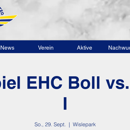
News
Verein
Aktive
Nachwu
iel EHC Boll v
I
So., 29. Sept.
  |  
Wislepark