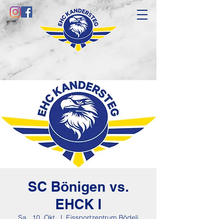
SC Bönigen vs.
EHCK I
Sa., 10. Okt.
  |  
Eissportzentrum Bödeli