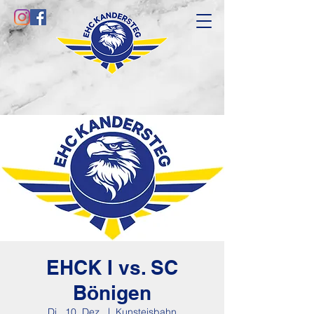
EHCK I vs. SC
Bönigen
Di., 10. Dez.
  |  
Kunsteisbahn