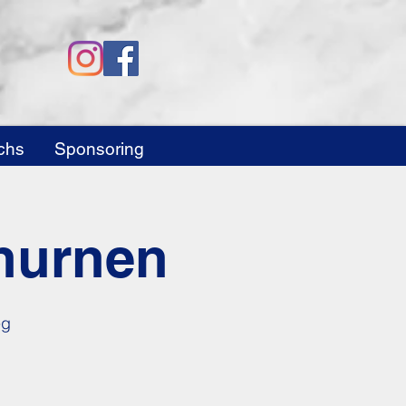
chs
Sponsoring
hurnen
eg