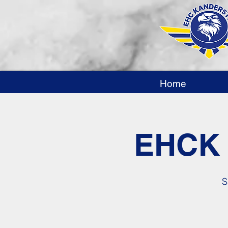
Home
EHCK 
S