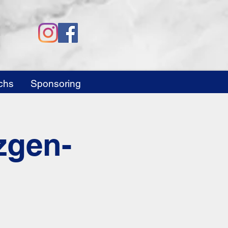
chs
Sponsoring
zgen-