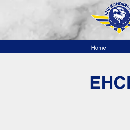
Home
EHCK