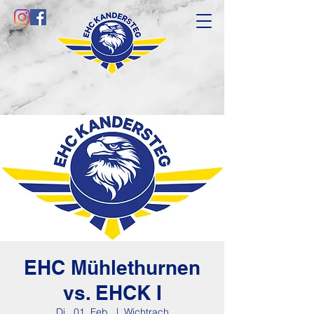
EHC Mühlethurnen
vs. EHCK I
Di., 01. Feb.
  |  
Wichtrach