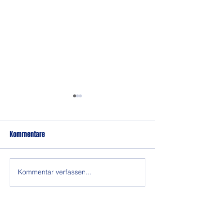
Kommentare
Tapfer gekämpft
Weitere Chance ve
Kommentar verfassen...