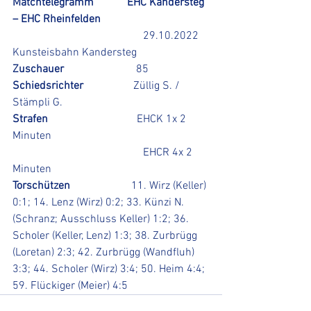
Matchtelegramm            EHC Kandersteg 
– EHC Rheinfelden 
29.10.2022 
Kunsteisbahn Kandersteg
Zuschauer                          
85
Schiedsrichter                  
Züllig S. / 
Stämpli G. 
Strafen                                
EHCK 1x 2 
Minuten
                                               EHCR 4x 2 
Minuten
Torschützen                      
11. Wirz (Keller) 
0:1; 14. Lenz (Wirz) 0:2; 33. Künzi N. 
(Schranz; Ausschluss Keller) 1:2; 36. 
Scholer (Keller, Lenz) 1:3; 38. Zurbrügg 
(Loretan) 2:3; 42. Zurbrügg (Wandfluh) 
3:3; 44. Scholer (Wirz) 3:4; 50. Heim 4:4; 
59. Flückiger (Meier) 4:5